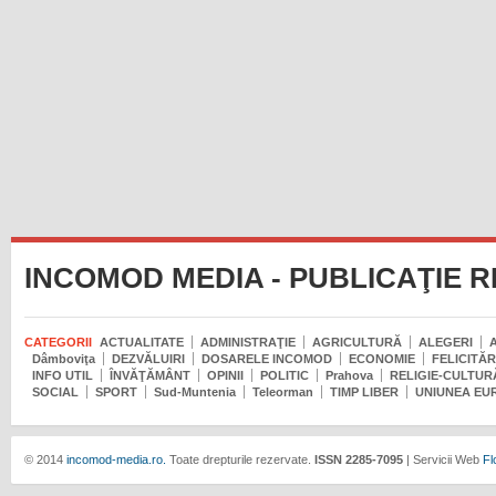
INCOMOD MEDIA - PUBLICAŢIE 
CATEGORII
ACTUALITATE
ADMINISTRAŢIE
AGRICULTURĂ
ALEGERI
Dâmboviţa
DEZVĂLUIRI
DOSARELE INCOMOD
ECONOMIE
FELICITĂR
INFO UTIL
ÎNVĂŢĂMÂNT
OPINII
POLITIC
Prahova
RELIGIE-CULTUR
SOCIAL
SPORT
Sud-Muntenia
Teleorman
TIMP LIBER
UNIUNEA EU
© 2014
incomod-media.ro.
Toate drepturile rezervate.
ISSN 2285-7095
| Servicii Web
Fl