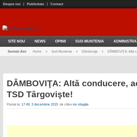
Despre noi
Publicitate
Contact
SITE NOU
NEWS
OPINII
SUD-MUNTENIA
ADMINISTRA
Sunteți Aici
Home
»
Sud-Muntenia
»
Dâmboviţa
»
DÂMBOVIŢA: Altă con
DÂMBOVIŢA: Altă conducere, ac
TSD Târgovişte!
Postat la:
17:49, 3 decembrie 2015
de către
ion obagila