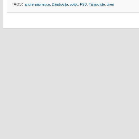
TAGS:
andrei păunescu
,
Dâmboviţa
,
politic
,
PSD
,
Târgovişte
,
tineri