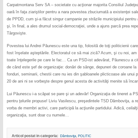
Carpatmontana Serv SA – societate cu acţionar majorita Consiliul Judeţe
oară în faţa ziariştilor pentru a nara povestea zbuciumată a existenţei sale 
de PPDD, cum şi-a făcut singur campanie pe străzile municipiului pentru 
şi, în final, a ales drumul social-democraţiei, unde a ajuns parcă prea repe
Târgovişte.
Povestea lui Andrei Păunescu este una tip, folosită de toţi politicienii care 
fost înşelate aşteptările. Electoratul ce să mai zică? Acum, şi cu noi, am
toate înţelegerile pe care le fac… Ca un PSD-ist adevărat, Păunescu a citit 
de când este şef de organizaţie: donări de sânge, depuneri de coroane l
fonduri, seminarii, chestii care nu ies din şabloanele plicticoase ale unui p
20 de ani ni se vorbeşte despre genul acesta de activităţi menite să încarc
Lui Păunescu i-a scăpat se pare şi un adevăr! Organizaţia de tineret a 
pentru ţelurile propuse! Liviu Vasilescu, preşedintele TSD Dâmboviţa, a re
vorba de membri activi, care participă la acţiunile partidului. Adică, ceila
organizaţia, sunt doar cu numele…
Articol postat in categoria:
Dâmboviţa
,
POLITIC