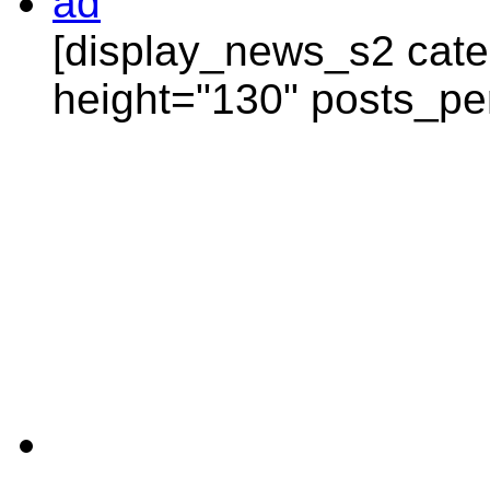
[display_news_s2 categ
height="130" posts_pe