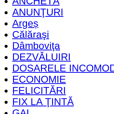
ANCHETĂ
ANUNŢURI
Argeș
Călăraşi
Dâmboviţa
DEZVĂLUIRI
DOSARELE INCOMO
ECONOMIE
FELICITĂRI
FIX LA ŢINTĂ
GAL