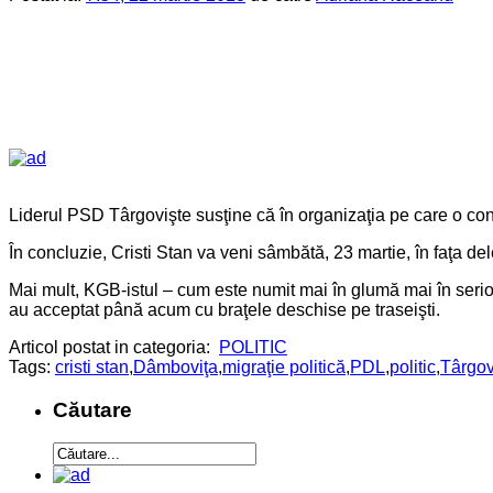
Liderul PSD Târgovişte susţine că în organizaţia pe care o condu
În concluzie, Cristi Stan va veni sâmbătă, 23 martie, în faţa dele
Mai mult, KGB-istul – cum este numit mai în glumă mai în serios 
au acceptat până acum cu braţele deschise pe traseişti.
Articol postat in categoria:
POLITIC
Tags:
cristi stan
,
Dâmboviţa
,
migraţie politică
,
PDL
,
politic
,
Târgov
Căutare