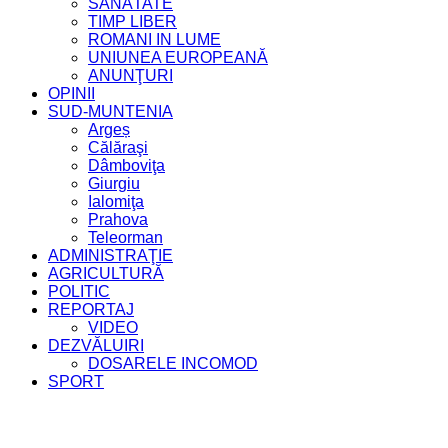
SĂNĂTATE
TIMP LIBER
ROMANI IN LUME
UNIUNEA EUROPEANĂ
ANUNŢURI
OPINII
SUD-MUNTENIA
Argeș
Călăraşi
Dâmboviţa
Giurgiu
Ialomiţa
Prahova
Teleorman
ADMINISTRAŢIE
AGRICULTURĂ
POLITIC
REPORTAJ
VIDEO
DEZVĂLUIRI
DOSARELE INCOMOD
SPORT