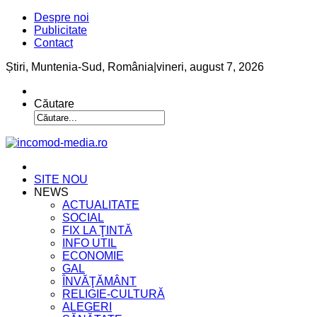
Despre noi
Publicitate
Contact
Știri, Muntenia-Sud, România
|
vineri, august 7, 2026
Căutare
SITE NOU
NEWS
ACTUALITATE
SOCIAL
FIX LA ŢINTĂ
INFO UTIL
ECONOMIE
GAL
ÎNVĂŢĂMÂNT
RELIGIE-CULTURĂ
ALEGERI