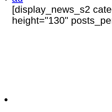
[display_news_s2 categ
height="130" posts_pe