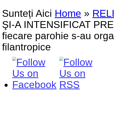
Sunteți Aici
Home
»
REL
ŞI-A INTENSIFICAT PRE
fiecare parohie s-au organ
filantropice