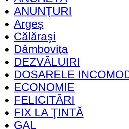
ANUNŢURI
Argeș
Călăraşi
Dâmboviţa
DEZVĂLUIRI
DOSARELE INCOMO
ECONOMIE
FELICITĂRI
FIX LA ŢINTĂ
GAL