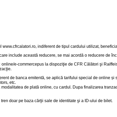
 www.cfrcalatori.ro, indiferent de tipul cardului utilizat, benefi
, care include această reducere, se mai acordă o reducere de în
R online/e-commercepus la dispoziţie de CFR Călători şi Raiffeis
zacţie.
rent de banca emitentă, se aplică tarifului special de online ș
tors, etc.
 modalitatea de plată online, cu cardul. Dupa finalizarea tranzacţ
n tren doar pe baza cărţii sale de identitate şi a ID-ului de bilet.