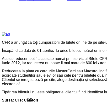
CFR a anunţat că toţi cumpărătorii de bilete online de pe site-ul
Începând cu data de 01 aprilie, la orice bilet cumpărat online
Aceste reduceri pot fi accesate numai prin serviciul Bilete CF
iunie 2012, iar reducerea nu poate fi mai mare de 600 lei / tran
Reducerea la plata cu cardurile MasterCard sau Maestro, indife
acordate studenților sau elevilor sau cele pentru biletele dus/în
Clientul se înregistrează pe site, alege destinaţia şi selectează
electronică.
Tipărirea biletului nu este obligatorie, clientul fiind identificat î
Sursa: CFR Călători