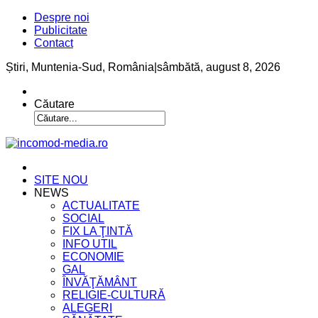
Despre noi
Publicitate
Contact
Știri, Muntenia-Sud, România
|
sâmbătă, august 8, 2026
Căutare
SITE NOU
NEWS
ACTUALITATE
SOCIAL
FIX LA ŢINTĂ
INFO UTIL
ECONOMIE
GAL
ÎNVĂŢĂMÂNT
RELIGIE-CULTURĂ
ALEGERI