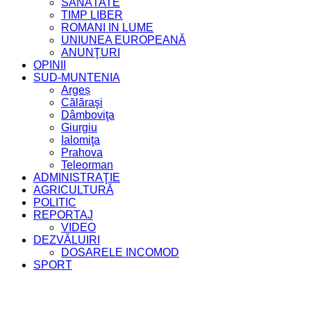
SĂNĂTATE
TIMP LIBER
ROMANI IN LUME
UNIUNEA EUROPEANĂ
ANUNŢURI
OPINII
SUD-MUNTENIA
Argeș
Călăraşi
Dâmboviţa
Giurgiu
Ialomiţa
Prahova
Teleorman
ADMINISTRAŢIE
AGRICULTURĂ
POLITIC
REPORTAJ
VIDEO
DEZVĂLUIRI
DOSARELE INCOMOD
SPORT