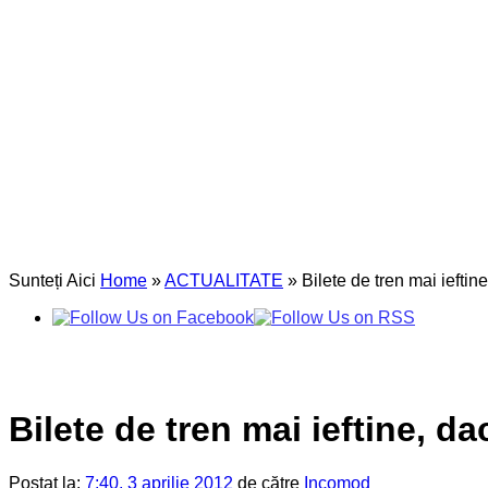
Sunteți Aici
Home
»
ACTUALITATE
»
Bilete de tren mai ieftin
Bilete de tren mai ieftine, d
Postat la:
7:40, 3 aprilie 2012
de către
Incomod