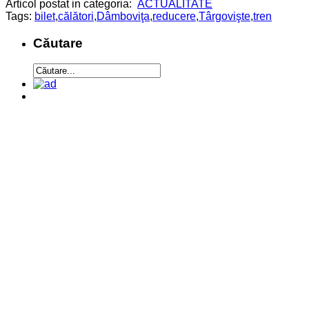
Articol postat in categoria:
ACTUALITATE
Tags:
bilet
,
călători
,
Dâmboviţa
,
reducere
,
Târgovişte
,
tren
Căutare