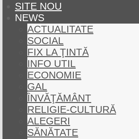
SITE NOU
NEWS
ACTUALITATE
SOCIAL
FIX LA ŢINTĂ
INFO UTIL
ECONOMIE
GAL
ÎNVĂŢĂMÂNT
RELIGIE-CULTURĂ
ALEGERI
SĂNĂTATE