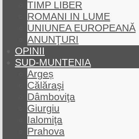
TIMP LIBER
ROMANI IN LUME
UNIUNEA EUROPEANĂ
ANUNŢURI
OPINII
SUD-MUNTENIA
Argeș
Călăraşi
Dâmboviţa
Giurgiu
Ialomiţa
Prahova