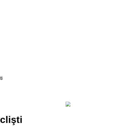
ti
clişti