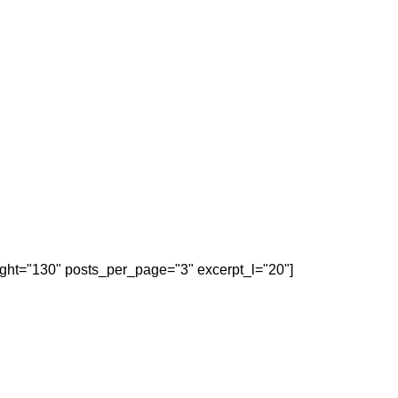
eight="130" posts_per_page="3" excerpt_l="20"]