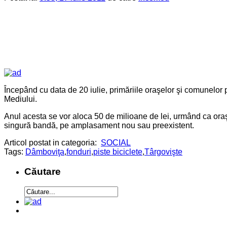
Începând cu data de 20 iulie, primăriile oraşelor şi comunelor p
Mediului.
Anul acesta se vor aloca 50 de milioane de lei, urmând ca oraşe
singură bandă, pe amplasament nou sau preexistent.
Articol postat in categoria:
SOCIAL
Tags:
Dâmboviţa
,
fonduri
,
piste biciclete
,
Târgovişte
Căutare