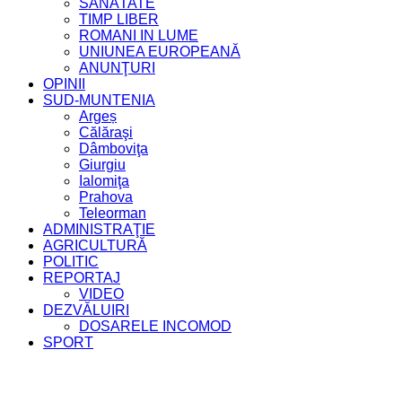
SĂNĂTATE
TIMP LIBER
ROMANI IN LUME
UNIUNEA EUROPEANĂ
ANUNŢURI
OPINII
SUD-MUNTENIA
Argeș
Călăraşi
Dâmboviţa
Giurgiu
Ialomiţa
Prahova
Teleorman
ADMINISTRAŢIE
AGRICULTURĂ
POLITIC
REPORTAJ
VIDEO
DEZVĂLUIRI
DOSARELE INCOMOD
SPORT