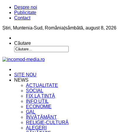
Despre noi
Publicitate
Contact
Știri, Muntenia-Sud, România
|
sâmbătă, august 8, 2026
Căutare
SITE NOU
NEWS
ACTUALITATE
SOCIAL
FIX LA ŢINTĂ
INFO UTIL
ECONOMIE
GAL
ÎNVĂŢĂMÂNT
RELIGIE-CULTURĂ
ALEGERI