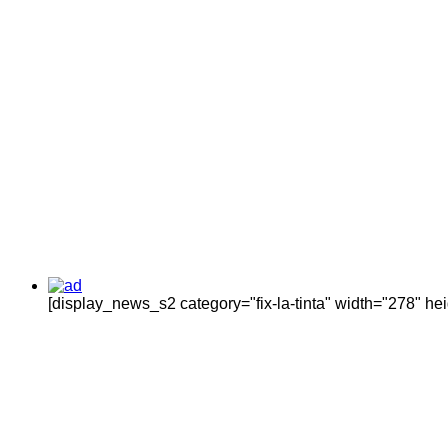
[display_news_s2 category="fix-la-tinta" width="278" h