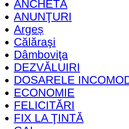
ANCHETĂ
ANUNŢURI
Argeș
Călăraşi
Dâmboviţa
DEZVĂLUIRI
DOSARELE INCOMO
ECONOMIE
FELICITĂRI
FIX LA ŢINTĂ