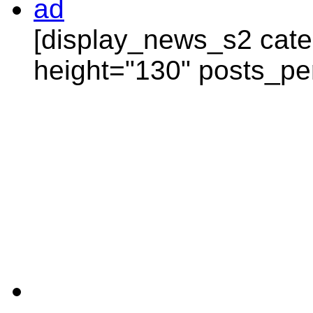
[display_news_s2 categ
height="130" posts_pe