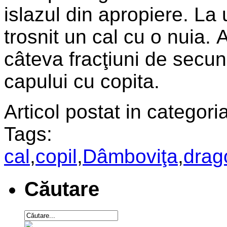
islazul din apropiere. La
trosnit un cal cu o nuia. 
câteva fracţiuni de secund
capului cu copita.
Articol postat in categoria
Tags:
cal
,
copil
,
Dâmboviţa
,
drag
Căutare