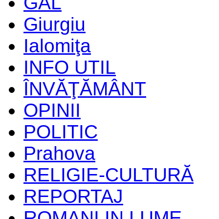
GAL
Giurgiu
Ialomiţa
INFO UTIL
ÎNVĂŢĂMÂNT
OPINII
POLITIC
Prahova
RELIGIE-CULTURĂ
REPORTAJ
ROMANI IN LUME