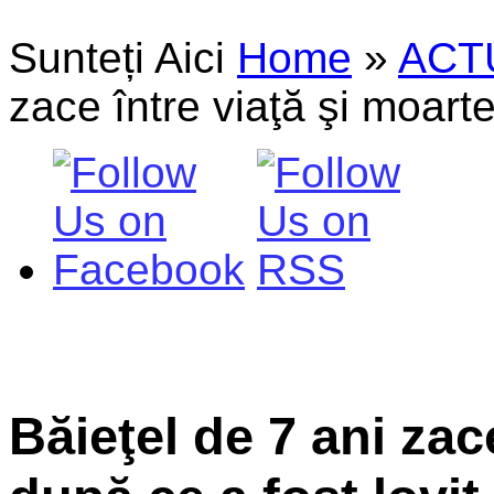
Sunteți Aici
Home
»
ACT
zace între viaţă şi moarte
Băieţel de 7 ani zac