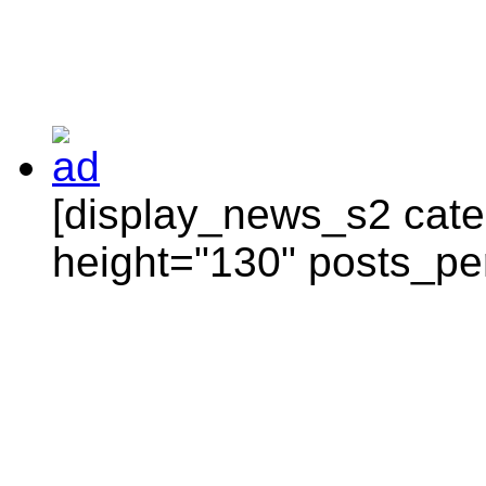
[display_news_s2 categ
height="130" posts_pe