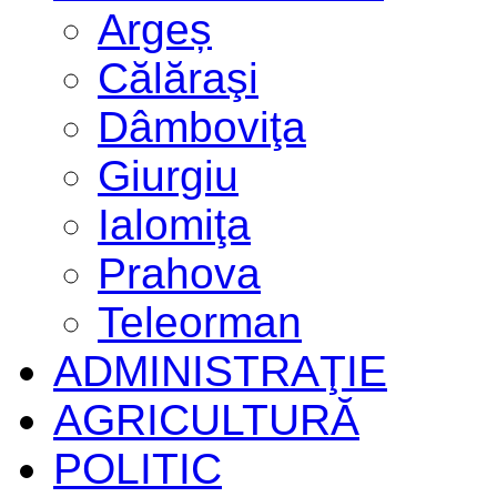
Argeș
Călăraşi
Dâmboviţa
Giurgiu
Ialomiţa
Prahova
Teleorman
ADMINISTRAŢIE
AGRICULTURĂ
POLITIC