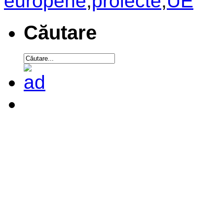
europene
,
proiecte
,
UE
Căutare