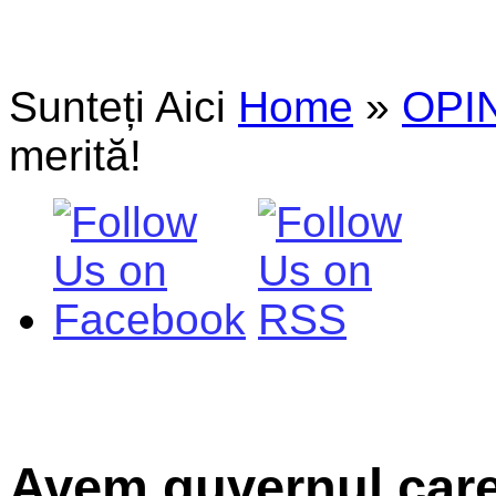
Sunteți Aici
Home
»
OPIN
merită!
Avem guvernul care