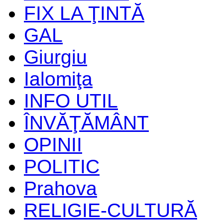
FIX LA ŢINTĂ
GAL
Giurgiu
Ialomiţa
INFO UTIL
ÎNVĂŢĂMÂNT
OPINII
POLITIC
Prahova
RELIGIE-CULTURĂ