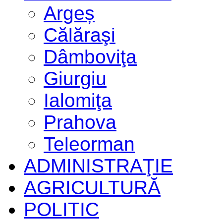
Argeș
Călăraşi
Dâmboviţa
Giurgiu
Ialomiţa
Prahova
Teleorman
ADMINISTRAŢIE
AGRICULTURĂ
POLITIC