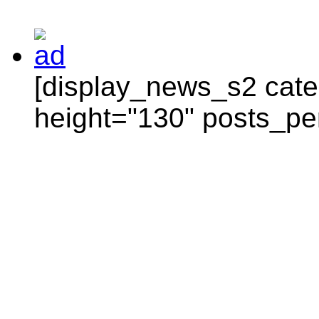
[display_news_s2 categ
height="130" posts_pe