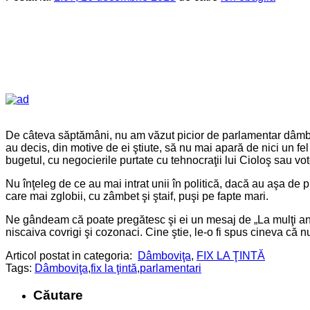
De câteva săptămâni, nu am văzut picior de parlamentar dâmboviţ
au decis, din motive de ei ştiute, să nu mai apară de nici un fel
bugetul, cu negocierile purtate cu tehnocraţii lui Cioloş sau vo
Nu înţeleg de ce au mai intrat unii în politică, dacă au aşa de 
care mai zglobii, cu zâmbet şi ştaif, puşi pe fapte mari.
Ne gândeam că poate pregătesc şi ei un mesaj de „La mulţi ani”,
niscaiva covrigi şi cozonaci. Cine ştie, le-o fi spus cineva că 
Articol postat in categoria:
Dâmboviţa
,
FIX LA ŢINTĂ
Tags:
Dâmboviţa
,
fix la ţintă
,
parlamentari
Căutare