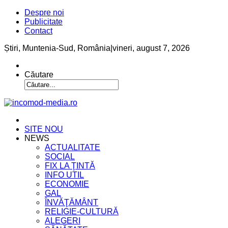
Despre noi
Publicitate
Contact
Știri, Muntenia-Sud, România
|
vineri, august 7, 2026
Căutare
SITE NOU
NEWS
ACTUALITATE
SOCIAL
FIX LA ŢINTĂ
INFO UTIL
ECONOMIE
GAL
ÎNVĂŢĂMÂNT
RELIGIE-CULTURĂ
ALEGERI