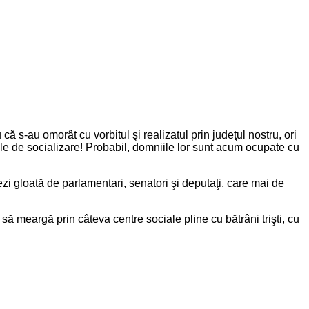
 s-au omorât cu vorbitul şi realizatul prin judeţul nostru, ori
elele de socializare! Probabil, domniile lor sunt acum ocupate cu
ezi gloată de parlamentari, senatori şi deputaţi, care mai de
ă meargă prin câteva centre sociale pline cu bătrâni trişti, cu