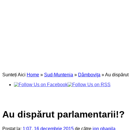
Sunteți Aici
Home
»
Sud-Muntenia
»
Dâmboviţa
»
Au dispărut 
Au dispărut parlamentarii!?
Postat la:
1:07, 16 decembrie 2015
de către
ion obagila