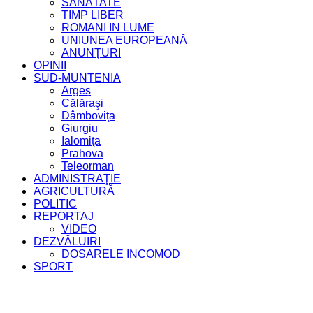
SĂNĂTATE
TIMP LIBER
ROMANI IN LUME
UNIUNEA EUROPEANĂ
ANUNŢURI
OPINII
SUD-MUNTENIA
Argeș
Călăraşi
Dâmboviţa
Giurgiu
Ialomiţa
Prahova
Teleorman
ADMINISTRAŢIE
AGRICULTURĂ
POLITIC
REPORTAJ
VIDEO
DEZVĂLUIRI
DOSARELE INCOMOD
SPORT