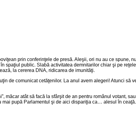
ean prin conferinţele de presă. Aleşii, ori nu au ce spune, nu că
 în spaţiul public. Slabă activitatea demnitarilor chiar şi pe reţ
tează, la cererea DNA, ridicarea de imunităţi.
puţin de comunicat cetăţenilor. La anul avem alegeri! Atunci să v
 măcar atât să facă la sfârşit de an pentru românul votant, sau s
nu mai pupă Parlamentul şi de aici dispariţia ca… alesul în ceaţă.