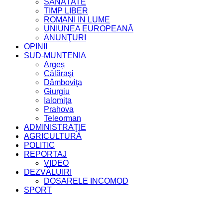
SĂNĂTATE
TIMP LIBER
ROMANI IN LUME
UNIUNEA EUROPEANĂ
ANUNŢURI
OPINII
SUD-MUNTENIA
Argeș
Călăraşi
Dâmboviţa
Giurgiu
Ialomiţa
Prahova
Teleorman
ADMINISTRAŢIE
AGRICULTURĂ
POLITIC
REPORTAJ
VIDEO
DEZVĂLUIRI
DOSARELE INCOMOD
SPORT