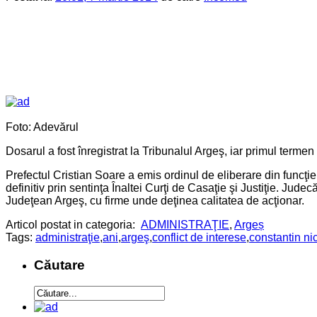
Foto: Adevărul
Dosarul a fost înregistrat la Tribunalul Argeş, iar primul terme
Prefectul Cristian Soare a emis ordinul de eliberare din funcţi
definitiv prin sentinţa Înaltei Curţi de Casaţie şi Justiţie. Jude
Judeţean Argeş, cu firme unde deţinea calitatea de acţionar.
Articol postat in categoria:
ADMINISTRAŢIE
,
Argeș
Tags:
administraţie
,
ani
,
argeş
,
conflict de interese
,
constantin ni
Căutare