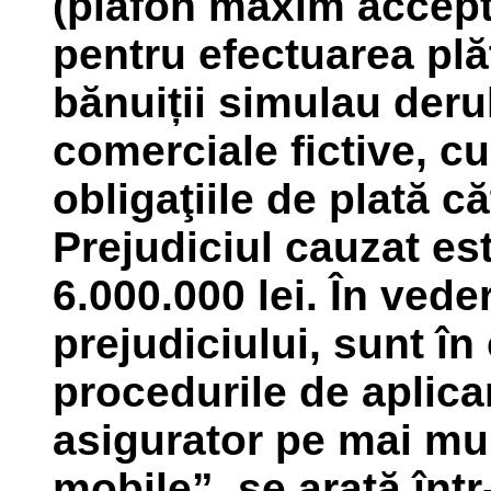
(plafon maxim accepta
pentru efectuarea plăţ
bănuiții simulau deru
comerciale fictive, c
obligaţiile de plată c
Prejudiciul cauzat es
6.000.000 lei. În vede
prejudiciului, sunt în
procedurile de aplica
asigurator pe mai mul
mobile”, se arată înt