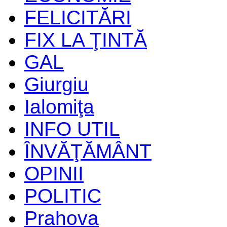
FELICITĂRI
FIX LA ŢINTĂ
GAL
Giurgiu
Ialomiţa
INFO UTIL
ÎNVĂŢĂMÂNT
OPINII
POLITIC
Prahova