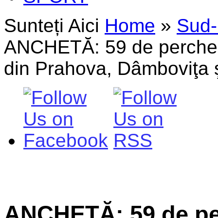
Sunteți Aici
Home
»
Sud-
ANCHETĂ: 59 de percheziţi
din Prahova, Dâmboviţa ş
ANCHETĂ: 59 de per