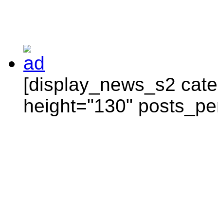
[display_news_s2 categ
height="130" posts_pe