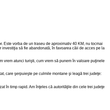
lor. Este vorba de un traseu de aproximativ 40 KM, nu tocmai
ar investiţia să fie abandonată, în favoarea căii de acces pe la
Cum vrem atunci turişti, cum vrem să punem în valoare puţinele
t, care şerpuieşte pe culmile montane şi leagă trei judeţe:
t în timp rapid. Am înţeles că autorităţile din cele trei judeţe