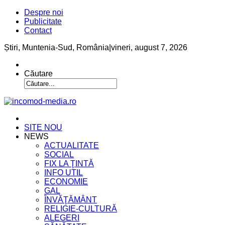
Despre noi
Publicitate
Contact
Știri, Muntenia-Sud, România
|
vineri, august 7, 2026
Căutare
SITE NOU
NEWS
ACTUALITATE
SOCIAL
FIX LA ŢINTĂ
INFO UTIL
ECONOMIE
GAL
ÎNVĂŢĂMÂNT
RELIGIE-CULTURĂ
ALEGERI