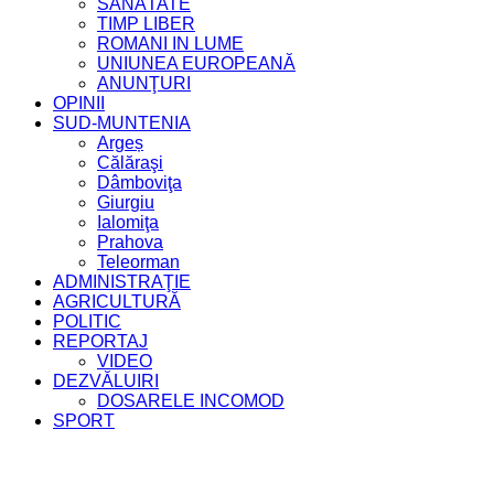
SĂNĂTATE
TIMP LIBER
ROMANI IN LUME
UNIUNEA EUROPEANĂ
ANUNŢURI
OPINII
SUD-MUNTENIA
Argeș
Călăraşi
Dâmboviţa
Giurgiu
Ialomiţa
Prahova
Teleorman
ADMINISTRAŢIE
AGRICULTURĂ
POLITIC
REPORTAJ
VIDEO
DEZVĂLUIRI
DOSARELE INCOMOD
SPORT