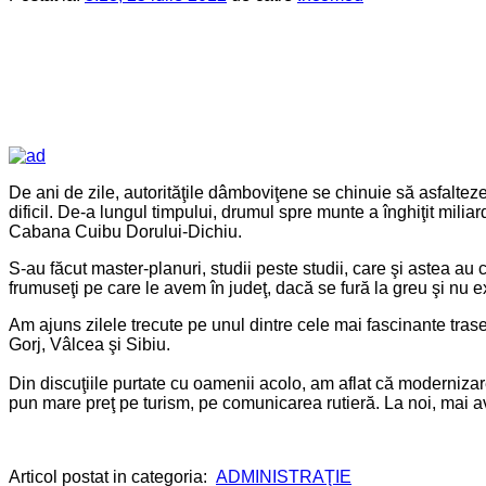
De ani de zile, autorităţile dâmboviţene se chinuie să asfalte
dificil. De-a lungul timpului, drumul spre munte a înghiţit milia
Cabana Cuibu Dorului-Dichiu.
S-au făcut master-planuri, studii peste studii, care şi astea a
frumuseţi pe care le avem în judeţ, dacă se fură la greu şi nu e
Am ajuns zilele trecute pe unul dintre cele mai fascinante tra
Gorj, Vâlcea şi Sibiu.
Din discuţiile purtate cu oamenii acolo, am aflat că modernizarea
pun mare preţ pe turism, pe comunicarea rutieră. La noi, mai a
Articol postat in categoria:
ADMINISTRAŢIE