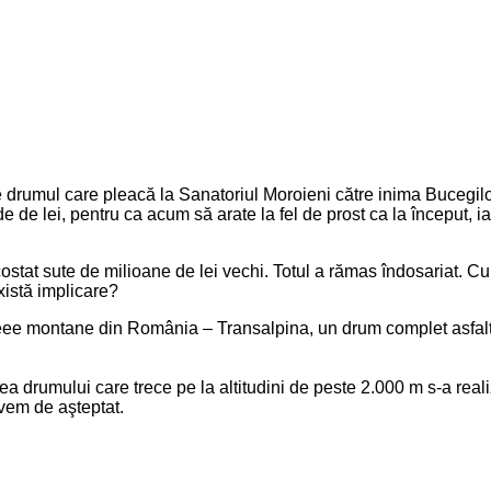
ze drumul care pleacă la Sanatoriul Moroieni către inima Bucegi
rde de lei, pentru ca acum să arate la fel de prost ca la început, i
u costat sute de milioane de lei vechi. Totul a rămas îndosariat. 
xistă implicare?
seee montane din România – Transalpina, un drum complet asfalta
 drumului care trece pe la altitudini de peste 2.000 m s-a realiza
vem de aşteptat.