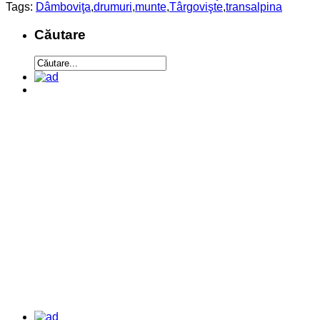
Tags:
Dâmboviţa
,
drumuri
,
munte
,
Târgovişte
,
transalpina
Căutare