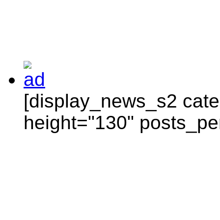
[display_news_s2 categ
height="130" posts_pe