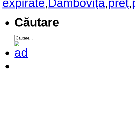
expirate
,
Dâmboviţa
,
preţ
,
Căutare