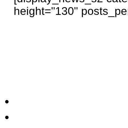
height="130" posts_pe