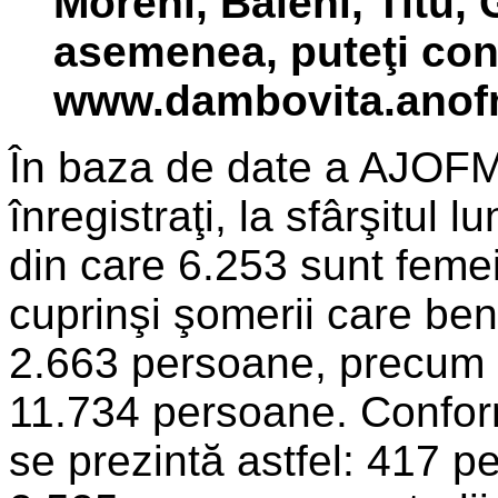
Moreni, Băleni, Titu,
asemenea, puteţi consu
www.dambovita.anof
În baza de date a AJOF
înregistraţi, la sfârşitul 
din care 6.253 sunt femei
cuprinşi şomerii care ben
2.663 persoane, precum ş
11.734 persoane. Conform 
se prezintă astfel: 417 p