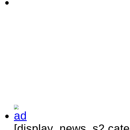
[display_news_s2 categ