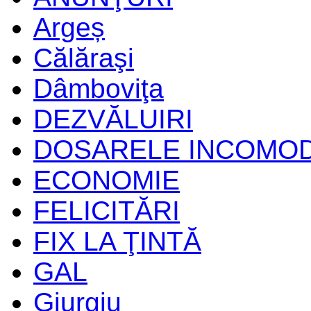
Argeș
Călăraşi
Dâmboviţa
DEZVĂLUIRI
DOSARELE INCOMO
ECONOMIE
FELICITĂRI
FIX LA ŢINTĂ
GAL
Giurgiu