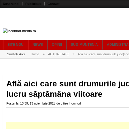
Despre noi
Publicitate
Contact
SITE NOU
NEWS
OPINII
SUD-MUNTENIA
ADMINISTRA
Sunteți Aici
Home
»
ACTUALITATE
»
Află aici care sunt drumurile judeţene
Află aici care sunt drumurile ju
lucru săptămâna viitoare
Postat la:
13:39, 13 noiembrie 2011
de către
Incomod