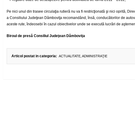
Pe nici unul din trasee circulaţia rutieră nu va fi restricţionată şi nici oprită, 
a Consiliului Judeţean Dâmboviţa recomandând, însă, conducătorilor de autoveh
aceste rute, îndeosebi în cazul obiectivelor unde se execută lucrări de aşterner
Biroul de presă Consiliul Judeţean Dâmboviţa
Articol postat in categoria:
ACTUALITATE
,
ADMINISTRAŢIE