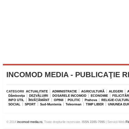
INCOMOD MEDIA - PUBLICAŢIE 
CATEGORII
ACTUALITATE
ADMINISTRAŢIE
AGRICULTURĂ
ALEGERI
Dâmboviţa
DEZVĂLUIRI
DOSARELE INCOMOD
ECONOMIE
FELICITĂR
INFO UTIL
ÎNVĂŢĂMÂNT
OPINII
POLITIC
Prahova
RELIGIE-CULTUR
SOCIAL
SPORT
Sud-Muntenia
Teleorman
TIMP LIBER
UNIUNEA EU
© 2014
incomod-media.ro.
Toate drepturile rezervate.
ISSN 2285-7095
| Servicii Web
Fl