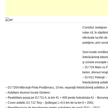
Consiliul Judeţean 
rutier că, în săptăm
efectuate lucrări de 
judeţene, prin societ
Sunt vizate următoa
îmbrăcăminţi bitumin
şi zonele enunţate 
– DJ 724 Malu cu Fl
beton, drenuri longi
– DJ 611 Petreşti –
îmbrăcăminţi asfalti
– DJ 720A Mărceşti-Finta-Postârnacu, 10 km, reparaţii îmbrăcăminţi asfaltice, 
– Asfaltare drumuri locale Glodeni;
– Reabilitare pasaj pe DJ 711 A, la km 41 + 400 peste Autostrada A1 – Bucureşti
– Covor asfaltic DJ 712 Teiş – Şotânga( L=0,5 km de la km 9 + 200);
– Pregătire baze de deszăpezire pentru activitatea de iarnă 2011 – 2012;