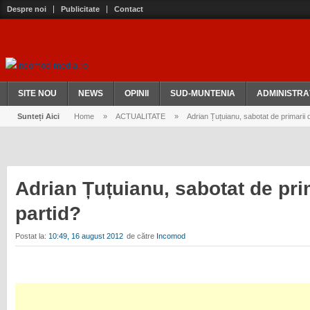
Despre noi
Publicitate
Contact
SITE NOU
NEWS
OPINII
SUD-MUNTENIA
ADMINISTRA
Sunteți Aici
Home
»
ACTUALITATE
»
Adrian Țuțuianu, sabotat de primarii d
Adrian Țuțuianu, sabotat de prim
partid?
Postat la:
10:49, 16 august 2012
de către
Incomod