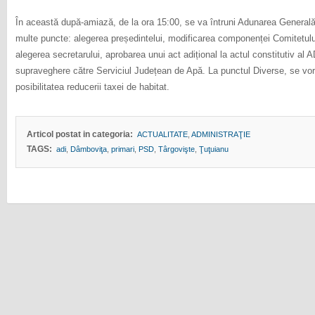
În această după-amiază, de la ora 15:00, se va întruni Adunarea General
multe puncte: alegerea președintelui, modificarea componenței Comitetului
alegerea secretarului, aprobarea unui act adițional la actul constitutiv al A
supraveghere către Serviciul Județean de Apă. La punctul Diverse, se vor 
posibilitatea reducerii taxei de habitat.
Articol postat in categoria:
ACTUALITATE
,
ADMINISTRAŢIE
TAGS:
adi
,
Dâmboviţa
,
primari
,
PSD
,
Târgovişte
,
Ţuţuianu