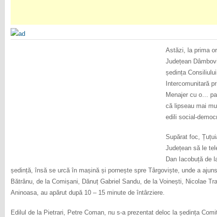
Astăzi, la prima or
Județean Dâmboviț
ședința Consiliului
Intercomunitară pr
Menajer cu o… pau
că lipseau mai mul
edili social-democr
Supărat foc, Țuțuia
Județean să le tele
Dan Iacobuță de la
ședință, însă se urcă în mașină și pornește spre Târgoviște, unde a ajuns 
Bătrânu, de la Comișani, Dănuț Gabriel Sandu, de la Voinești, Nicolae Tra
Aninoasa, au apărut după 10 – 15 minute de întârziere.
Edilul de la Pietrari, Petre Coman, nu s-a prezentat deloc la ședința Comit