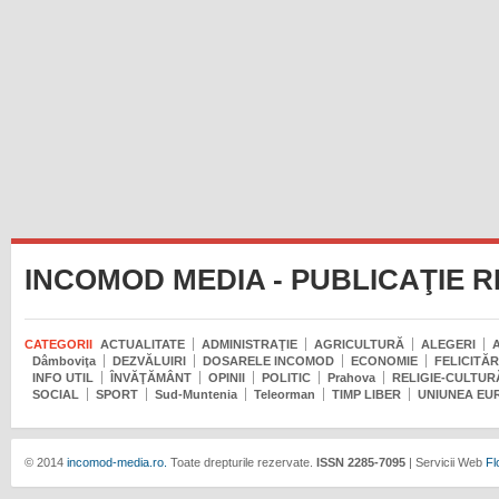
INCOMOD MEDIA - PUBLICAŢIE 
CATEGORII
ACTUALITATE
ADMINISTRAŢIE
AGRICULTURĂ
ALEGERI
Dâmboviţa
DEZVĂLUIRI
DOSARELE INCOMOD
ECONOMIE
FELICITĂR
INFO UTIL
ÎNVĂŢĂMÂNT
OPINII
POLITIC
Prahova
RELIGIE-CULTUR
SOCIAL
SPORT
Sud-Muntenia
Teleorman
TIMP LIBER
UNIUNEA EU
© 2014
incomod-media.ro.
Toate drepturile rezervate.
ISSN 2285-7095
| Servicii Web
Fl