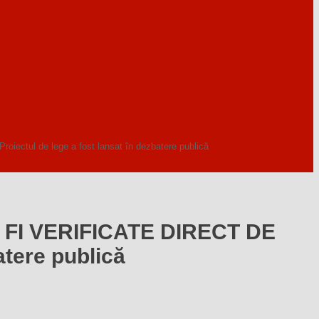
 de lege a fost lansat în dezbatere publică
I VERIFICATE DIRECT DE
atere publică