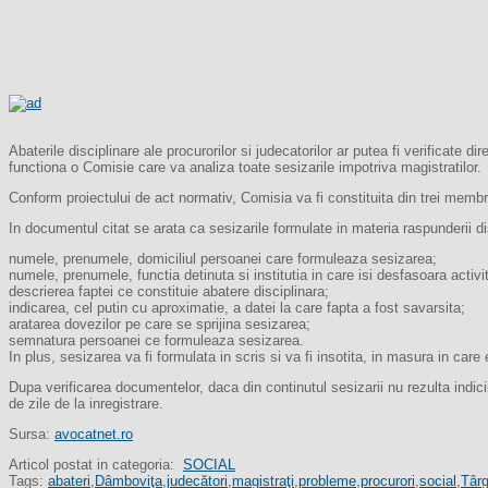
Abaterile disciplinare ale procurorilor si judecatorilor ar putea fi verificate d
functiona o Comisie care va analiza toate sesizarile impotriva magistratilor.
Conform proiectului de act normativ, Comisia va fi constituita din trei membri,
In documentul citat se arata ca sesizarile formulate in materia raspunderii di
numele, prenumele, domiciliul persoanei care formuleaza sesizarea;
numele, prenumele, functia detinuta si institutia in care isi desfasoara acti
descrierea faptei ce constituie abatere disciplinara;
indicarea, cel putin cu aproximatie, a datei la care fapta a fost savarsita;
aratarea dovezilor pe care se sprijina sesizarea;
semnatura persoanei ce formuleaza sesizarea.
In plus, sesizarea va fi formulata in scris si va fi insotita, in masura in care 
Dupa verificarea documentelor, daca din continutul sesizarii nu rezulta indic
de zile de la inregistrare.
Sursa:
avocatnet.ro
Articol postat in categoria:
SOCIAL
Tags:
abateri
,
Dâmboviţa
,
judecători
,
magistraţi
,
probleme
,
procurori
,
social
,
Târg