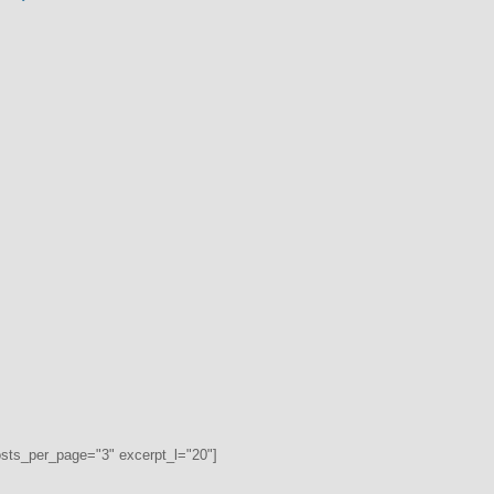
osts_per_page="3" excerpt_l="20"]