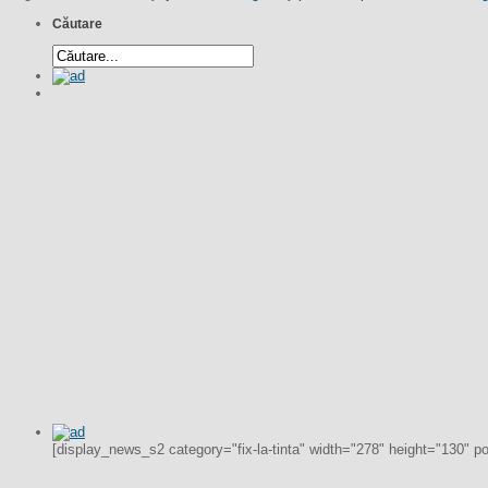
Căutare
[display_news_s2 category="fix-la-tinta" width="278" height="130" p