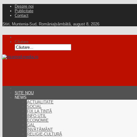
Despre noi
Publicitate
Contact
Știri, Muntenia-Sud, România
|
sâmbătă, august 8, 2026
Căutare
SITE NOU
NEWS
ACTUALITATE
SOCIAL
FIX LA ŢINTĂ
INFO UTIL
ECONOMIE
GAL
ÎNVĂŢĂMÂNT
RELIGIE-CULTURĂ