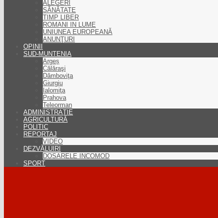
ALEGERI
SĂNĂTATE
TIMP LIBER
ROMANI IN LUME
UNIUNEA EUROPEANĂ
ANUNŢURI
OPINII
SUD-MUNTENIA
Argeș
Călăraşi
Dâmboviţa
Giurgiu
Ialomiţa
Prahova
Teleorman
ADMINISTRAŢIE
AGRICULTURĂ
POLITIC
REPORTAJ
VIDEO
DEZVĂLUIRI
DOSARELE INCOMOD
SPORT