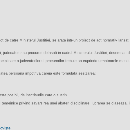
irect de catre Ministerul Justitiei, se arata intr-un proiect de act normativ lansa
 judecatori sau procurori detasati in cadrul Ministerului Justitiei, desemnati dir
sciplinare a judecatorilor si procurorilor trebuie sa cuprinda urmatoarele mentiu
vitatea persoana impotriva careia este formulata sesizarea;
este posibil, de inscrisurile care o sustin.
ii temeinice privind savarsirea unei abateri disciplinare, lucrarea se claseaz
ovişte