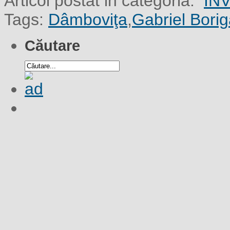
Articol postat in categoria:
ÎN
Tags:
Dâmboviţa
,
Gabriel Bori
Căutare