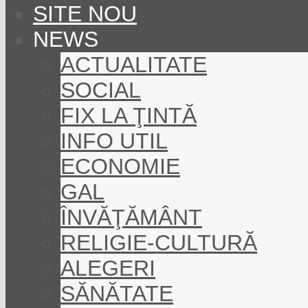
SITE NOU
NEWS
ACTUALITATE
SOCIAL
FIX LA ŢINTĂ
INFO UTIL
ECONOMIE
GAL
ÎNVĂŢĂMÂNT
RELIGIE-CULTURĂ
ALEGERI
SĂNĂTATE