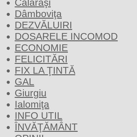
Călăraşi
Dâmboviţa
DEZVĂLUIRI
DOSARELE INCOMOD
ECONOMIE
FELICITĂRI
FIX LA ŢINTĂ
GAL
Giurgiu
Ialomiţa
INFO UTIL
ÎNVĂŢĂMÂNT