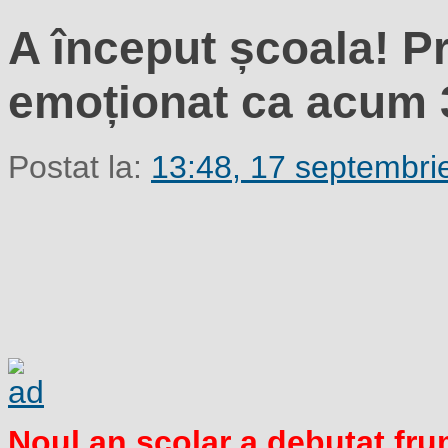
A început școala! P
emoționat ca acum 
Postat la:
13:48, 17 septembri
Noul an școlar a debutat fru