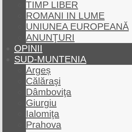
TIMP LIBER
ROMANI IN LUME
UNIUNEA EUROPEANĂ
ANUNŢURI
OPINII
SUD-MUNTENIA
Argeș
Călăraşi
Dâmboviţa
Giurgiu
Ialomiţa
Prahova