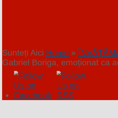
Sunteți Aici
Home
»
ÎNVĂŢĂM
Gabriel Boriga, emoționat ca 