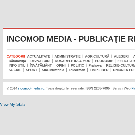
INCOMOD MEDIA - PUBLICAŢIE 
CATEGORII
ACTUALITATE
ADMINISTRAŢIE
AGRICULTURĂ
ALEGERI
Dâmboviţa
DEZVĂLUIRI
DOSARELE INCOMOD
ECONOMIE
FELICITĂR
INFO UTIL
ÎNVĂŢĂMÂNT
OPINII
POLITIC
Prahova
RELIGIE-CULTUR
SOCIAL
SPORT
Sud-Muntenia
Teleorman
TIMP LIBER
UNIUNEA EU
© 2014
incomod-media.ro.
Toate drepturile rezervate.
ISSN 2285-7095
| Servicii Web
Fl
View My Stats