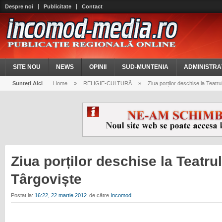
Despre noi
Publicitate
Contact
SITE NOU
NEWS
OPINII
SUD-MUNTENIA
ADMINISTRA
Sunteți Aici
Home
»
RELIGIE-CULTURĂ
»
Ziua porților deschise la Teatru
Ziua porților deschise la Teatru
Târgoviște
Postat la:
16:22, 22 martie 2012
de către
Incomod