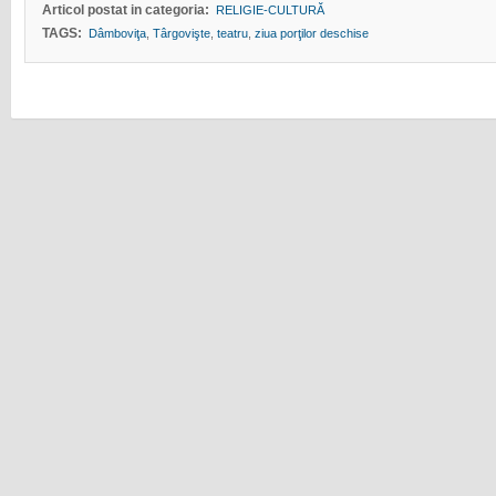
Articol postat in categoria:
RELIGIE-CULTURĂ
TAGS:
Dâmboviţa
,
Târgovişte
,
teatru
,
ziua porţilor deschise