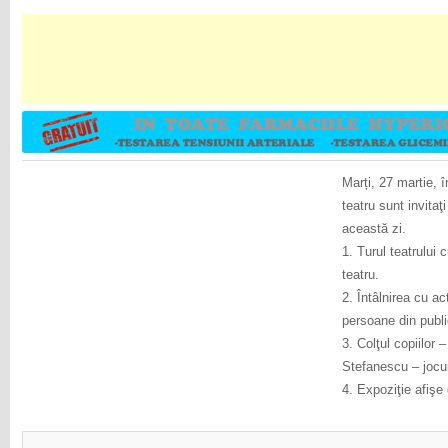
Marți, 27 martie, în
teatru sunt invitaţ
această zi.
1. Turul teatrului 
teatru.
2. Întâlnirea cu act
persoane din publi
3. Colţul copiilor –
Stefanescu – jocur
4. Expoziţie afişe 