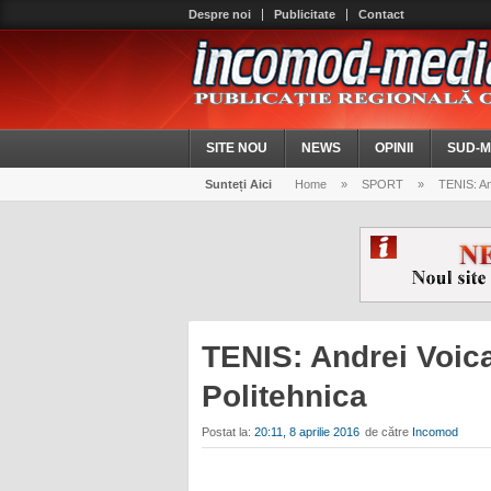
Despre noi
Publicitate
Contact
SITE NOU
NEWS
OPINII
SUD-M
Sunteți Aici
Home
»
SPORT
»
TENIS: And
TENIS: Andrei Voic
Politehnica
Postat la:
20:11, 8 aprilie 2016
de către
Incomod