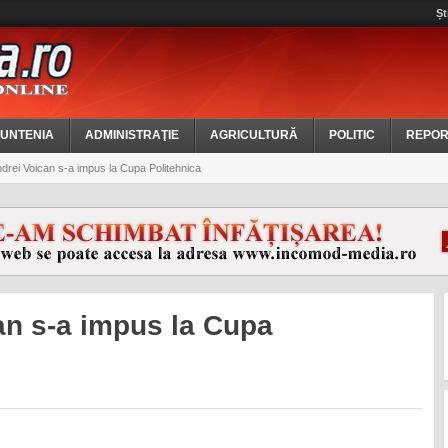
Șt
UNTENIA
ADMINISTRAŢIE
AGRICULTURĂ
POLITIC
REPOR
rei Voican s-a impus la Cupa Politehnica
an s-a impus la Cupa