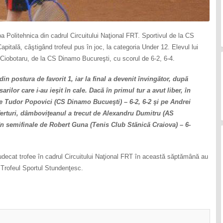
Politehnica din cadrul Circuitului Naţional FRT. Sportivul de la CS
apitală, câştigând trofeul pus în joc, la categoria Under 12. Elevul lui
o Ciobotaru, de la CS Dinamo Bucureşti, cu scorul de 6-2, 6-4.
in postura de favorit 1, iar la final a devenit învingător, după
arilor care i-au ieşit în cale. Dacă în primul tur a avut liber, în
pe Tudor Popovici (CS Dinamo Bucueşti) – 6-2, 6-2 şi pe Andrei
ferturi, dâmboviţeanul a trecut de Alexandru Dumitru (AS
 în semifinale de Robert Guna (Tenis Club Stănică Craiova) – 6-
udecat trofee în cadrul Circuitului Naţional FRT în această săptămână au
a Trofeul Sportul Stundenţesc.