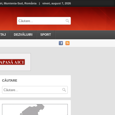
iri, Muntenia-Sud, România
|
vineri, august 7, 2026
TAJ
DEZVĂLUIRI
SPORT
CĂUTARE