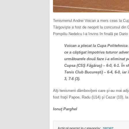
Tenismenul Andrei Voican a mers ceas la Cupa 
Târgovişte a fost de neoprit la concursul din C
Pompiliu Nedelcu l-a învins în finală pe Dari
Voican a plecat la Cupa Politehnica d
ce a câştigat împotriva tuturor advers
următoarele două faze i-a eliminat 
Cupsa (CSŞ Făgăraş) – 6-0, 6-1. În s
Tenis Club Bucureşti) – 6-4, 6-0, iar
3, 7-6 (3).
Alţi tenismeni dâmboviţeni care şi-au mai adj
fost fraţii Papoe, Radu (U14) şi Cezar (10), l
Ionuţ Parghel
Articol postat in categoria:
SPORT