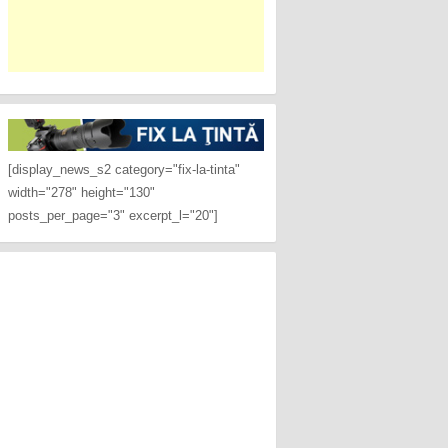
[display_news_s2 category="fix-la-tinta"
width="278" height="130"
posts_per_page="3" excerpt_l="20"]