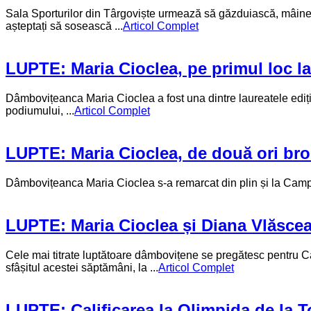
Sala Sporturilor din Târgoviște urmează să găzduiască, mâine ș
așteptați să sosească ...
Articol Complet
LUPTE: Maria Cioclea, pe primul loc l
Dâmbovițeanca Maria Cioclea a fost una dintre laureatele ediți
podiumului, ...
Articol Complet
LUPTE: Maria Cioclea, de două ori bro
Dâmbovițeanca Maria Cioclea s-a remarcat din plin și la Campion
LUPTE: Maria Cioclea și Diana Vlăsce
Cele mai titrate luptătoare dâmbovițene se pregătesc pentru Ca
sfâșitul acestei săptămâni, la ...
Articol Complet
LUPTE: Calificarea la Olimpida de la T