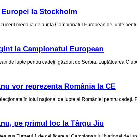
a Europei la Stockholm
cucerit medalia de aur la Campionatul European de lupte pentru 
rgint la Campionatul European
an de lupte pentru cadeţi, găzduit de Serbia. Luptătoarea Club
anu vor reprezenta România la CE
ecţionate în lotul naţional de lupte al României pentru cadeţi. P
nu, pe primul loc la Târgu Jiu
tea sus Turneul 1 de calificare al Campionatului Naţional de lupt