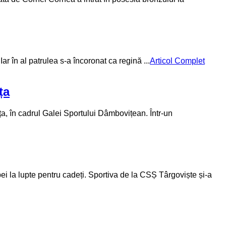
r în al patrulea s-a încoronat ca regină ...
Articol Complet
ța
ța, în cadrul Galei Sportului Dâmbovițean. Într-un
 la lupte pentru cadeți. Sportiva de la CSȘ Târgoviște și-a