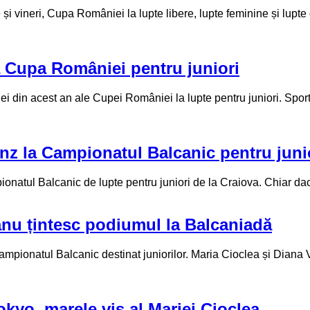
i vineri, Cupa României la lupte libere, lupte feminine și lupt
a Cupa României pentru juniori
ei din acest an ale Cupei României la lupte pentru juniori. Spor
nz la Campionatul Balcanic pentru juni
atul Balcanic de lupte pentru juniori de la Craiova. Chiar dacă 
anu țintesc podiumul la Balcaniadă
mpionatul Balcanic destinat juniorilor. Maria Cioclea și Diana V
okyo, marele vis al Mariei Cioclea