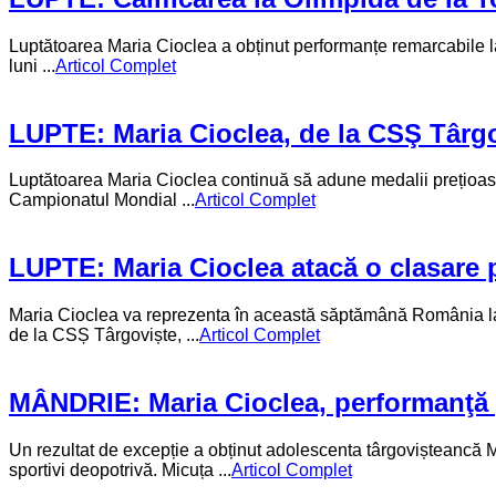
Luptătoarea Maria Cioclea a obținut performanțe remarcabile l
luni ...
Articol Complet
LUPTE: Maria Cioclea, de la CSŞ Târg
Luptătoarea Maria Cioclea continuă să adune medalii prețioase l
Campionatul Mondial ...
Articol Complet
LUPTE: Maria Cioclea atacă o clasare
Maria Cioclea va reprezenta în această săptămână România la C
de la CSȘ Târgoviște, ...
Articol Complet
MÂNDRIE: Maria Cioclea, performanţă 
Un rezultat de excepție a obținut adolescenta târgovișteancă M
sportivi deopotrivă. Micuța ...
Articol Complet