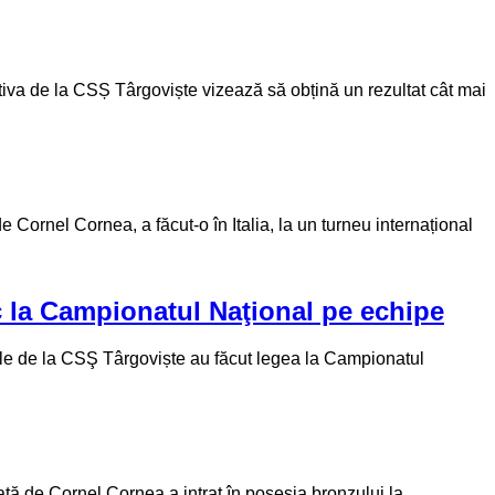
iva de la CSȘ Târgoviște vizează să obțină un rezultat cât mai
ornel Cornea, a făcut-o în Italia, la un turneu internațional
c la Campionatul Naţional pe echipe
ele de la CSŞ Târgoviște au făcut legea la Campionatul
tă de Cornel Cornea a intrat în posesia bronzului la