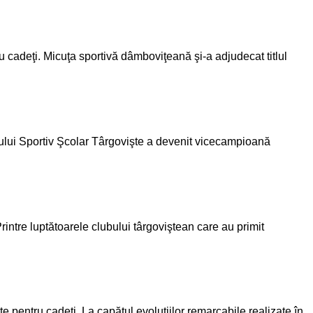
cadeţi. Micuţa sportivă dâmboviţeană şi-a adjudecat titlul
ului Sportiv Şcolar Târgovişte a devenit vicecampioană
rintre luptătoarele clubului târgoviştean care au primit
e pentru cadeţi. La capătul evoluţiilor remarcabile realizate în