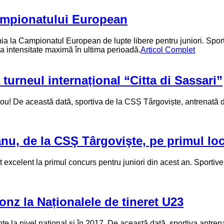
Campionatului European
 la Campionatul European de lupte libere pentru juniori. Sport
la intensitate maximă în ultima perioadă.
Articol Complet
turneul internațional “Citta di Sassari”
 De această dată, sportiva de la CSȘ Târgoviște, antrenată de C
nu, de la CSŞ Târgovişte, pe primul lo
excelent la primul concurs pentru juniori din acest an. Sportiv
nz la Naționalele de tineret U23
 la nivel național și în 2017. De această dată, sportiva antrena