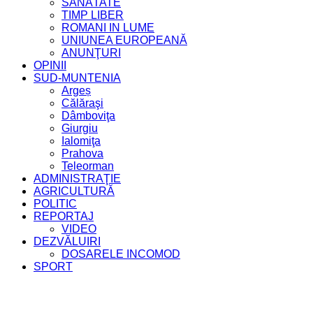
SĂNĂTATE
TIMP LIBER
ROMANI IN LUME
UNIUNEA EUROPEANĂ
ANUNŢURI
OPINII
SUD-MUNTENIA
Argeș
Călăraşi
Dâmboviţa
Giurgiu
Ialomiţa
Prahova
Teleorman
ADMINISTRAŢIE
AGRICULTURĂ
POLITIC
REPORTAJ
VIDEO
DEZVĂLUIRI
DOSARELE INCOMOD
SPORT