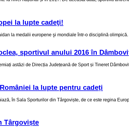
pei la lupte cadeţi!
idan la medalii europene şi mondiale într-o disciplină olimpică. Ia
oclea, sportivul anului 2016 în Dâmbovi
premiați astăzi de Direcția Județeană de Sport și Tineret Dâmbovi
României la lupte pentru cadeți
, în Sala Sporturilor din Târgoviște, de ce este regina Europei
n Târgoviște