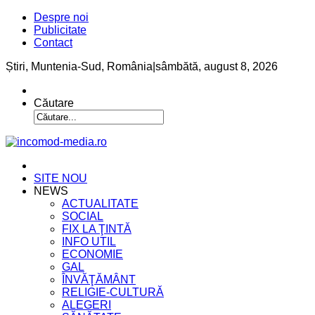
Despre noi
Publicitate
Contact
Știri, Muntenia-Sud, România
|
sâmbătă, august 8, 2026
Căutare
SITE NOU
NEWS
ACTUALITATE
SOCIAL
FIX LA ŢINTĂ
INFO UTIL
ECONOMIE
GAL
ÎNVĂŢĂMÂNT
RELIGIE-CULTURĂ
ALEGERI