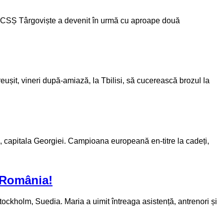
la CSȘ Târgoviște a devenit în urmă cu aproape două
ușit, vineri după-amiază, la Tbilisi, să cucerească brozul la
 capitala Georgiei. Campioana europeană en-titre la cadeți,
 România!
ckholm, Suedia. Maria a uimit întreaga asistență, antrenori și