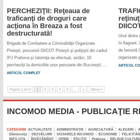
PERCHEZIŢII: Reţeaua de
TRAFIC
traficanţi de droguri care
reţinuţ
acţiona în Breaza a fost
DIICOT
destructurată!
Unul dintre 
în flagrant
Brigada de Combatere a Criminalităţii Organizate
de heroină î
Ploieşti, procurorii DIICOT Ploieşti şi poliţiştii din cadrul
organizate p
IPJ Prahova şi Ialomiţa au efectuat, astăzi, 10
percheziţii la domiciliile unor persoane din Bucureşti, ...
ARTICOL C
ARTICOL COMPLET
Pagina 1 din 6
1
2
3
4
5
...
»
Ultima »
INCOMOD MEDIA - PUBLICAŢIE 
CATEGORII
ACTUALITATE
ADMINISTRAŢIE
AGRICULTURĂ
ALEGERI
Dâmboviţa
DEZVĂLUIRI
DOSARELE INCOMOD
ECONOMIE
FELICITĂR
INFO UTIL
ÎNVĂŢĂMÂNT
OPINII
POLITIC
Prahova
RELIGIE-CULTUR