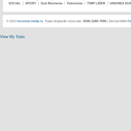
SOCIAL
SPORT
Sud-Muntenia
Teleorman
TIMP LIBER
UNIUNEA EU
© 2014
incomod-media.ro.
Toate drepturile rezervate.
ISSN 2285-7095
| Servicii Web
Fl
View My Stats