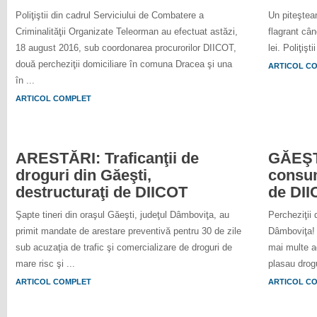
Poliţiştii din cadrul Serviciului de Combatere a
Un piteştean
Criminalităţii Organizate Teleorman au efectuat astăzi,
flagrant câ
18 august 2016, sub coordonarea procurorilor DIICOT,
lei. Poliţiş
două percheziţii domiciliare în comuna Dracea şi una
ARTICOL C
în ...
ARTICOL COMPLET
ARESTĂRI: Traficanţii de
GĂEŞTI:
droguri din Găeşti,
consum
destructuraţi de DIICOT
de DI
Şapte tineri din oraşul Găeşti, judeţul Dâmboviţa, au
Percheziţii 
primit mandate de arestare preventivă pentru 30 de zile
Dâmboviţa! P
sub acuzaţia de trafic şi comercializare de droguri de
mai multe a
mare risc şi ...
plasau drogur
ARTICOL COMPLET
ARTICOL C