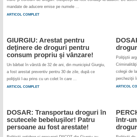
mandate de aducere emise pe numele ...
ARTICOL COMPLET
GIURGIU: Arestat pentru
DOSAR:
deţinere de droguri pentru
drogur
consum propriu şi vânzare!
Poliţiştii a
Criminalităţ
Un bărbat în vârstă de 32 de ani, din municipiul Giurgiu,
colegii de l
a fost arestat preventiv pentru 30 de zile, după ce
percheziţii 
poliţiştii l-au prins cu un colet în care ...
ARTICOL C
ARTICOL COMPLET
DOSAR: Transportau droguri în
PERCHE
scutecele bebeluşilor! Patru
într-un
persoane au fost arestate!
droguri
Poliţiştii antidrog şi procurorii DIICOT din Giurgiu au
Poliţiştii d