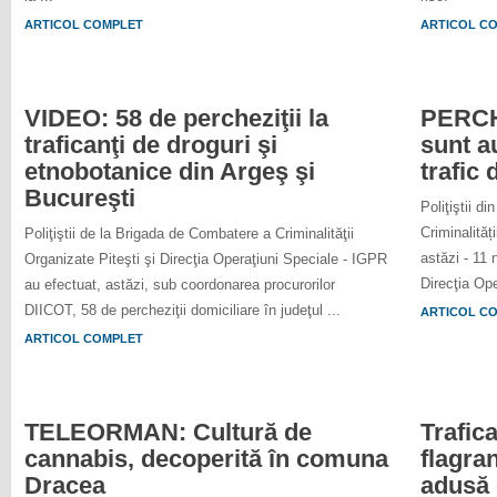
ARTICOL COMPLET
ARTICOL C
VIDEO: 58 de percheziţii la
PERCHE
traficanţi de droguri şi
sunt au
etnobotanice din Argeş şi
trafic 
Bucureşti
Poliţiştii d
Criminalităț
Poliţiştii de la Brigada de Combatere a Criminalităţii
astăzi - 11 
Organizate Piteşti şi Direcţia Operaţiuni Speciale - IGPR
Direcţia Ope
au efectuat, astăzi, sub coordonarea procurorilor
DIICOT, 58 de percheziţii domiciliare în judeţul ...
ARTICOL C
ARTICOL COMPLET
TELEORMAN: Cultură de
Trafic
cannabis, decoperită în comuna
flagran
Dracea
adusă 