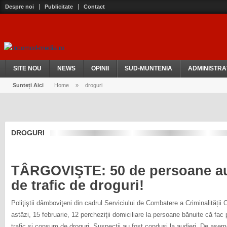
Despre noi
Publicitate
Contact
SITE NOU
NEWS
OPINII
SUD-MUNTENIA
ADMINISTRA
Sunteți Aici
Home
»
droguri
DROGURI
TÂRGOVIŞTE: 50 de persoane aud
de trafic de droguri!
Poliţiştii dâmboviţeni din cadrul Serviciului de Combatere a Criminalității
astăzi, 15 februarie, 12 percheziţii domiciliare la persoane bănuite că fac p
trafic şi consum de droguri. Suspecţii au fost conduşi la audieri. De ase