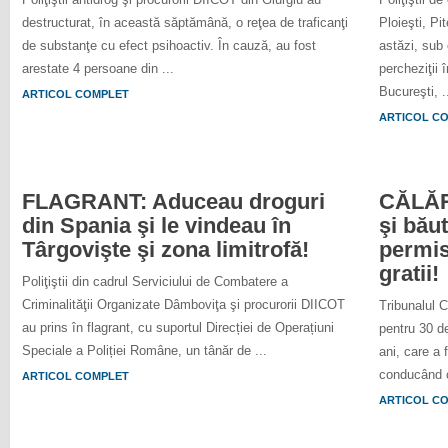
destructurat, în această săptămână, o reţea de traficanţi
Ploieşti, Pi
de substanţe cu efect psihoactiv. În cauză, au fost
astăzi, sub
arestate 4 persoane din ...
percheziţii 
Bucureşti, .
ARTICOL COMPLET
ARTICOL C
FLAGRANT: Aduceau droguri
CĂLĂRA
din Spania şi le vindeau în
şi băut
Târgovişte şi zona limitrofă!
permis
gratii!
Poliţiştii din cadrul Serviciului de Combatere a
Criminalităţii Organizate Dâmboviţa şi procurorii DIICOT
Tribunalul C
au prins în flagrant, cu suportul Direcției de Operațiuni
pentru 30 d
Speciale a Poliției Române, un tânăr de ...
ani, care a 
conducând c
ARTICOL COMPLET
ARTICOL C