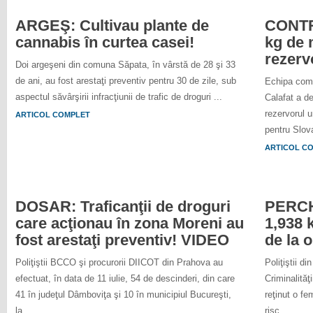
ARGEŞ: Cultivau plante de
CONTRO
cannabis în curtea casei!
kg de 
rezerv
Doi argeşeni din comuna Săpata, în vârstă de 28 şi 33
de ani, au fost arestaţi preventiv pentru 30 de zile, sub
Echipa comu
aspectul săvârşirii infracţiunii de trafic de droguri ...
Calafat a d
rezervorul u
ARTICOL COMPLET
pentru Slova
ARTICOL C
DOSAR: Traficanţii de droguri
PERCHE
care acţionau în zona Moreni au
1,938 
fost arestaţi preventiv! VIDEO
de la 
Poliţiştii BCCO şi procurorii DIICOT din Prahova au
Poliţiştii d
efectuat, în data de 11 iulie, 54 de descinderi, din care
Criminalităţ
41 în judeţul Dâmboviţa şi 10 în municipiul Bucureşti,
reţinut o fe
la ...
risc.