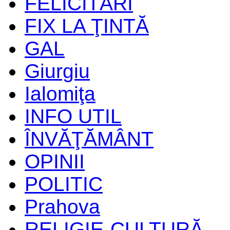
FELICITĂRI
FIX LA ŢINTĂ
GAL
Giurgiu
Ialomiţa
INFO UTIL
ÎNVĂŢĂMÂNT
OPINII
POLITIC
Prahova
RELIGIE-CULTURĂ