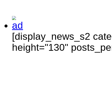
[display_news_s2 categ
height="130" posts_pe