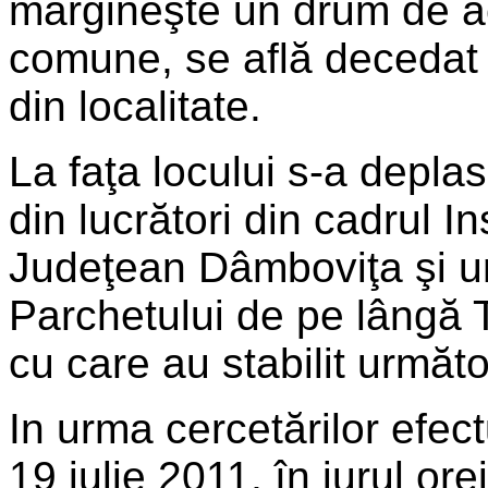
mărgineşte un drum de ac
comune, se află decedat 
din localitate.
La faţa locului s-a depla
din lucrători din cadrul In
Judeţean Dâmboviţa şi un
Parchetului de pe lângă 
cu care au stabilit următo
In urma cercetărilor efect
19 iulie 2011, în jurul o