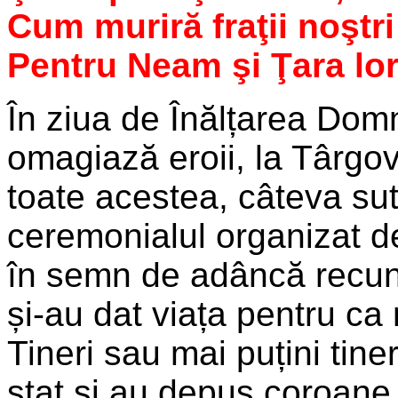
Cum muriră fraţii noştri
Pentru Neam şi Ţara lor
În ziua de Înălțarea Domn
omagiază eroii, la Târgov
toate acestea, câteva sut
ceremonialul organizat de 
în semn de adâncă recuno
și-au dat viața pentru ca n
Tineri sau mai puțini tiner
stat și au depus coroane d