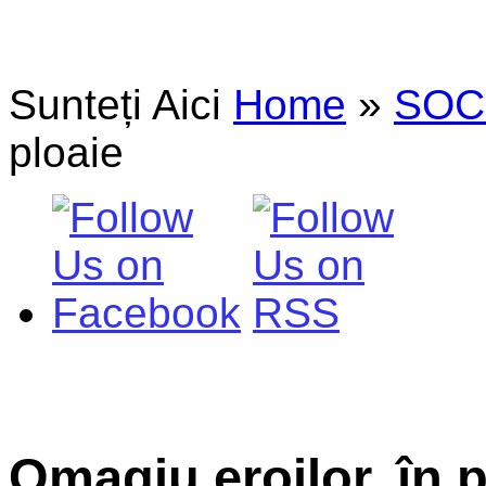
Sunteți Aici
Home
»
SOC
ploaie
Omagiu eroilor, în 