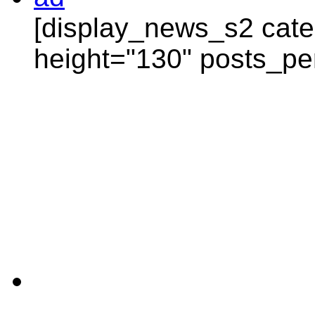
[display_news_s2 categ
height="130" posts_pe