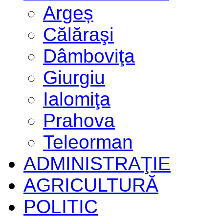
Argeș
Călăraşi
Dâmboviţa
Giurgiu
Ialomiţa
Prahova
Teleorman
ADMINISTRAŢIE
AGRICULTURĂ
POLITIC