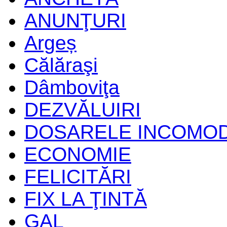
ANUNŢURI
Argeș
Călăraşi
Dâmboviţa
DEZVĂLUIRI
DOSARELE INCOMO
ECONOMIE
FELICITĂRI
FIX LA ŢINTĂ
GAL