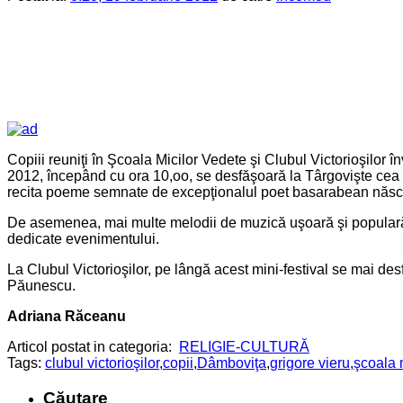
Copiii reuniţi în Şcoala Micilor Vedete şi Clubul Victorioşilor î
2012, începând cu ora 10,oo, se desfăşoară la Târgovişte cea de-
recita poeme semnate de excepţionalul poet basarabean născut 
De asemenea, mai multe melodii de muzică uşoară şi populară com
dedicate evenimentului.
La Clubul Victorioşilor, pe lângă acest mini-festival se mai de
Păunescu.
Adriana Răceanu
Articol postat in categoria:
RELIGIE-CULTURĂ
Tags:
clubul victorioşilor
,
copii
,
Dâmboviţa
,
grigore vieru
,
şcoala 
Căutare