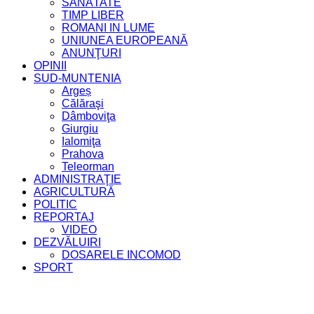
SĂNĂTATE
TIMP LIBER
ROMANI IN LUME
UNIUNEA EUROPEANĂ
ANUNŢURI
OPINII
SUD-MUNTENIA
Argeș
Călăraşi
Dâmboviţa
Giurgiu
Ialomiţa
Prahova
Teleorman
ADMINISTRAŢIE
AGRICULTURĂ
POLITIC
REPORTAJ
VIDEO
DEZVĂLUIRI
DOSARELE INCOMOD
SPORT