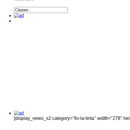
[display_news_s2 category="fix-la-tinta" width="278" h