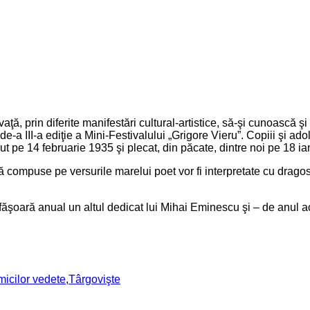
nvaţă, prin diferite manifestări cultural-artistice, să-şi cunoască
a III-a ediţie a Mini-Festivalului „Grigore Vieru”. Copiii şi adol
pe 14 februarie 1935 şi plecat, din păcate, dintre noi pe 18 ia
puse pe versurile marelui poet vor fi interpretate cu dragoste ş
sfăşoară anual un altul dedicat lui Mihai Eminescu şi – de anul a
micilor vedete
,
Târgovişte