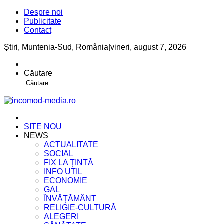
Despre noi
Publicitate
Contact
Știri, Muntenia-Sud, România
|
vineri, august 7, 2026
Căutare
SITE NOU
NEWS
ACTUALITATE
SOCIAL
FIX LA ŢINTĂ
INFO UTIL
ECONOMIE
GAL
ÎNVĂŢĂMÂNT
RELIGIE-CULTURĂ
ALEGERI