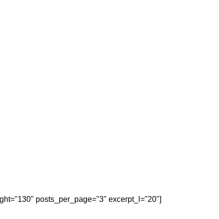
eight="130" posts_per_page="3" excerpt_l="20"]