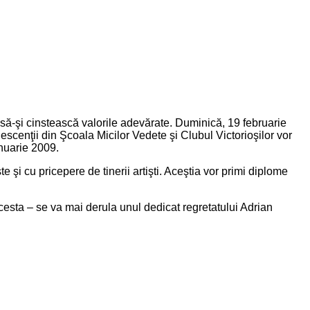
 şi să-şi cinstească valorile adevărate. Duminică, 19 februarie
escenţii din Şcoala Micilor Vedete şi Clubul Victorioşilor vor
nuarie 2009.
i cu pricepere de tinerii artişti. Aceştia vor primi diplome
cesta – se va mai derula unul dedicat regretatului Adrian