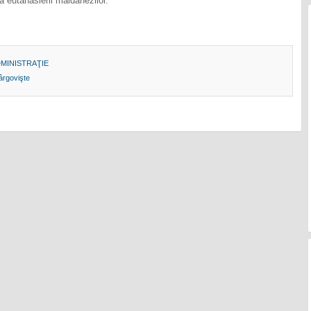
 eutanasierii maidanezilor.
MINISTRAŢIE
ârgovişte