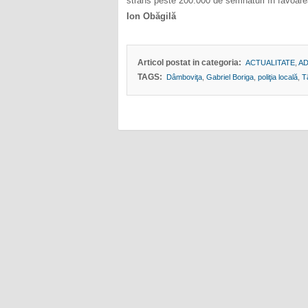
strâns peste 200.000 de semnături în favoarea
Ion Obăgilă
Articol postat in categoria:
ACTUALITATE
,
AD
TAGS:
Dâmboviţa
,
Gabriel Boriga
,
poliţia locală
,
T