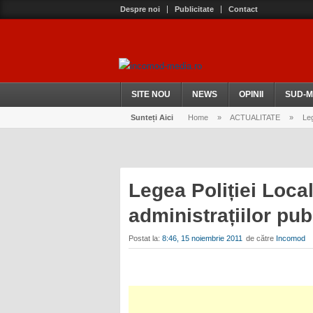
Despre noi
Publicitate
Contact
SITE NOU
NEWS
OPINII
SUD-M
Sunteți Aici
Home
»
ACTUALITATE
»
Leg
Legea Poliției Local
administrațiilor pu
Postat la:
8:46, 15 noiembrie 2011
de către
Incomod