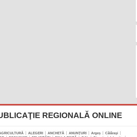
UBLICAŢIE REGIONALĂ ONLINE
AGRICULTURĂ
ALEGERI
ANCHETĂ
ANUNŢURI
Argeș
Călăraşi