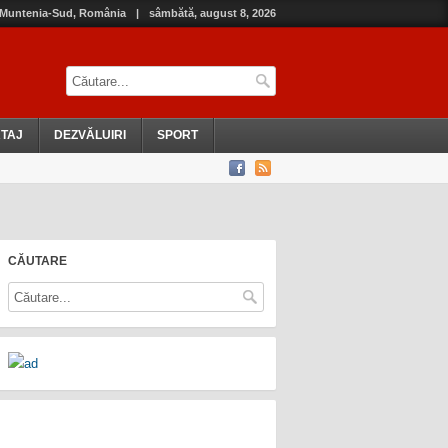
, Muntenia-Sud, România
|
sâmbătă, august 8, 2026
TAJ
DEZVĂLUIRI
SPORT
CĂUTARE