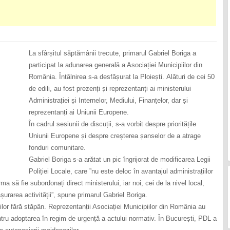
La sfârșitul săptămânii trecute, primarul Gabriel Boriga a
participat la adunarea generală a Asociației Municipiilor din
România. Întâlnirea s-a desfășurat la Ploiești. Alături de cei 50
de edili, au fost prezenți și reprezentanți ai ministerului
Administrației și Internelor, Mediului, Finanțelor, dar și
reprezentanți ai Uniunii Europene.
În cadrul sesiunii de discuții, s-a vorbit despre prioritățile
Uniunii Europene și despre creșterea șanselor de a atrage
fonduri comunitare.
Gabriel Boriga s-a arătat un pic îngrijorat de modificarea Legii
Poliției Locale, care ”nu este deloc în avantajul administrațiilor
rma să fie subordonați direct ministerului, iar noi, cei de la nivel local,
șurarea activității”, spune primarul Gabriel Boriga.
nilor fără stăpân. Reprezentanții Asociației Municipiilor din România au
tru adoptarea în regim de urgență a actului normativ. În București, PDL a