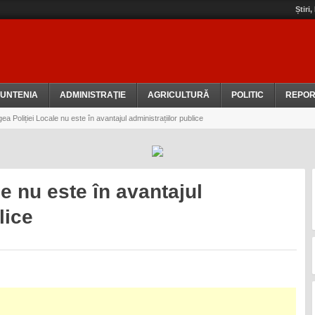
Știri
UNTENIA
ADMINISTRAŢIE
AGRICULTURĂ
POLITIC
REPOR
ea Poliției Locale nu este în avantajul administrațiilor publice
e nu este în avantajul
blice