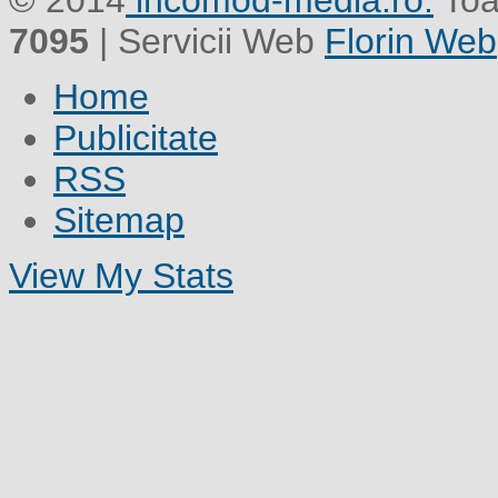
© 2014
incomod-media.ro.
Toa
7095
| Servicii Web
Florin Web
Home
Publicitate
RSS
Sitemap
View My Stats