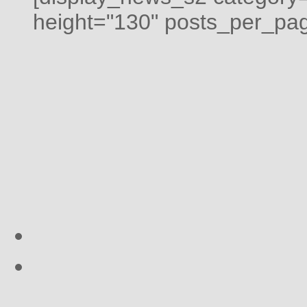
height="130" posts_per_pag