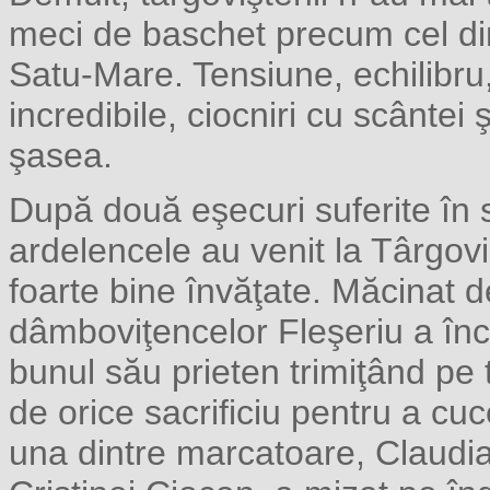
meci de baschet precum cel di
Satu-Mare. Tensiune, echilibru,
incredibile, ciocniri cu scântei şi
şasea.
După două eşecuri suferite în 
ardelencele au venit la Târgoviş
foarte bine învăţate. Măcinat d
dâmboviţencelor Fleşeriu a înc
bunul său prieten trimiţând pe
de orice sacrificiu pentru a cuc
una dintre marcatoare, Claudi