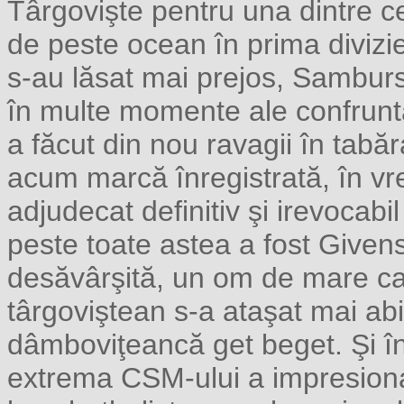
Târgovişte pentru una dintre c
de peste ocean în prima divizi
s-au lăsat mai prejos, Samburs
în multe momente ale confruntă
a făcut din nou ravagii în tabă
acum marcă înregistrată, în vr
adjudecat definitiv şi irevocabil
peste toate astea a fost Givens
desăvârşită, un om de mare car
târgoviştean s-a ataşat mai abit
dâmboviţeancă get beget. Şi î
extrema CSM-ului a impresionat 