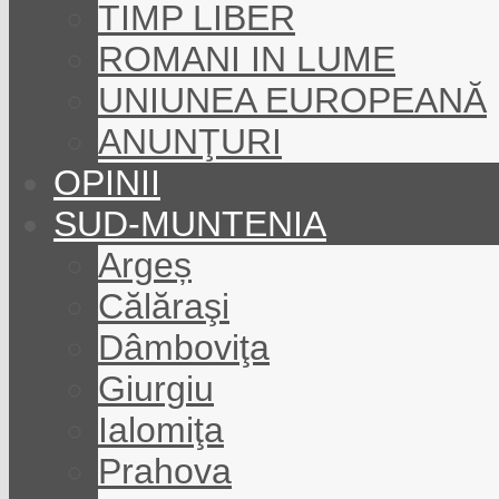
TIMP LIBER
ROMANI IN LUME
UNIUNEA EUROPEANĂ
ANUNŢURI
OPINII
SUD-MUNTENIA
Argeș
Călăraşi
Dâmboviţa
Giurgiu
Ialomiţa
Prahova