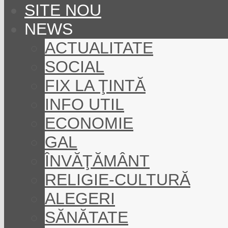
SITE NOU
NEWS
ACTUALITATE
SOCIAL
FIX LA ŢINTĂ
INFO UTIL
ECONOMIE
GAL
ÎNVĂŢĂMÂNT
RELIGIE-CULTURĂ
ALEGERI
SĂNĂTATE