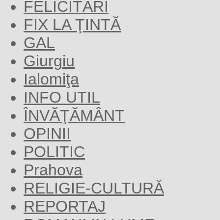
FELICITĂRI
FIX LA ŢINTĂ
GAL
Giurgiu
Ialomiţa
INFO UTIL
ÎNVĂŢĂMÂNT
OPINII
POLITIC
Prahova
RELIGIE-CULTURĂ
REPORTAJ