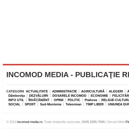
INCOMOD MEDIA - PUBLICAŢIE 
CATEGORII
ACTUALITATE
ADMINISTRAŢIE
AGRICULTURĂ
ALEGERI
Dâmboviţa
DEZVĂLUIRI
DOSARELE INCOMOD
ECONOMIE
FELICITĂR
INFO UTIL
ÎNVĂŢĂMÂNT
OPINII
POLITIC
Prahova
RELIGIE-CULTUR
SOCIAL
SPORT
Sud-Muntenia
Teleorman
TIMP LIBER
UNIUNEA EU
© 2014
incomod-media.ro.
Toate drepturile rezervate.
ISSN 2285-7095
| Servicii Web
Fl