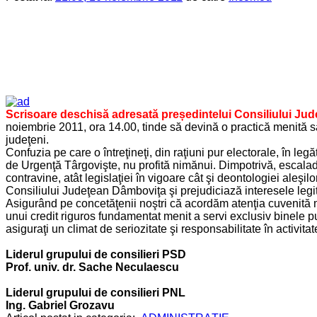
Scrisoare deschisă adresată președintelui Consiliului Ju
noiembrie 2011, ora 14.00, tinde să devină o practică menită să 
judeţeni.
Confuzia pe care o întreţineţi, din raţiuni pur electorale, în le
de Urgenţă Târgovişte, nu profită nimănui. Dimpotrivă, escaladar
contravine, atât legislaţiei în vigoare cât şi deontologiei aleşil
Consiliului Judeţean Dâmboviţa şi prejudiciază interesele legit
Asigurând pe concetăţenii noştri că acordăm atenţia cuvenită m
unui credit riguros fundamentat menit a servi exclusiv binele pu
asiguraţi un climat de seriozitate şi responsabilitate în activitat
Liderul grupului de consilieri PSD
Prof. univ. dr. Sache Neculaescu
Liderul grupului de consilieri PNL
Ing. Gabriel Grozavu