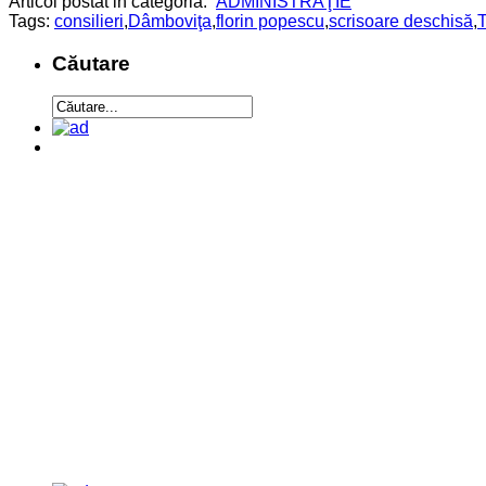
Articol postat in categoria:
ADMINISTRAŢIE
Tags:
consilieri
,
Dâmboviţa
,
florin popescu
,
scrisoare deschisă
,
T
Căutare