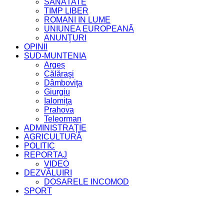
SĂNĂTATE
TIMP LIBER
ROMANI IN LUME
UNIUNEA EUROPEANĂ
ANUNŢURI
OPINII
SUD-MUNTENIA
Argeș
Călăraşi
Dâmboviţa
Giurgiu
Ialomiţa
Prahova
Teleorman
ADMINISTRAŢIE
AGRICULTURĂ
POLITIC
REPORTAJ
VIDEO
DEZVĂLUIRI
DOSARELE INCOMOD
SPORT