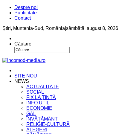
Despre noi
Publicitate
Contact
Știri, Muntenia-Sud, România
|
sâmbătă, august 8, 2026
Căutare
SITE NOU
NEWS
ACTUALITATE
SOCIAL
FIX LA ŢINTĂ
INFO UTIL
ECONOMIE
GAL
ÎNVĂŢĂMÂNT
RELIGIE-CULTURĂ
ALEGERI