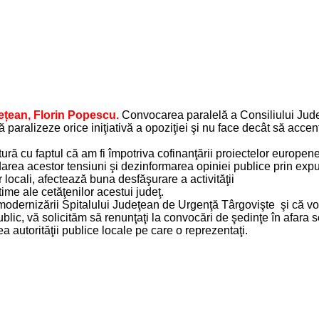
dețean, Florin Popescu.
Convocarea paralelă a Consiliului Jud
paralizeze orice iniţiativă a opoziţiei şi nu face decât să accen
gătură cu faptul că am fi împotriva cofinanţării proiectelor europe
ea acestor tensiuni şi dezinformarea opiniei publice prin expuner
or locali, afectează buna desfăşurare a activităţii
ime ale cetăţenilor acestui judeţ.
odernizării Spitalului Judeţean de Urgenţă Târgovişte şi că vom 
blic, vă solicităm să renunţaţi la convocări de şedinţe în afara 
ea autorităţii publice locale pe care o reprezentaţi.