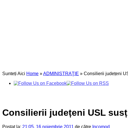
Sunteți Aici
Home
»
ADMINISTRAŢIE
»
Consilierii județeni U
Consilierii județeni USL sus
Postat la:
21:05, 16 noiembrie 2011
de către
Incomod