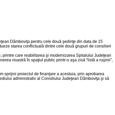
eţean Dâmboviţa pentru cele două şedinţe din data de 15
tueze starea conflictuală dintre cele două grupuri de consilieri
ne, printre care reabilitarea şi modernizarea Spitalului Judeţean
ea noastră în spaţiul public printr-o aşa zisă “listă a ruşinii”,
sprijini proiectul de finanţare a acestuia, prin aprobarea
sediului administrativ al Consiliului Judeţean Dâmboviţa şi să