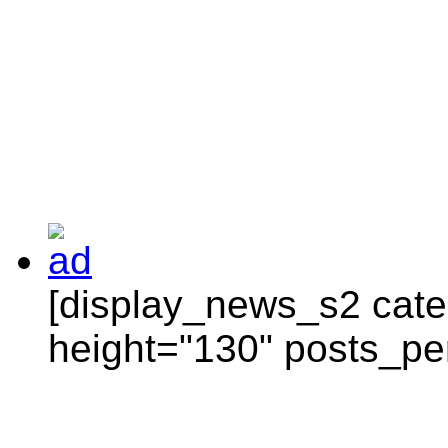
[display_news_s2 categ
height="130" posts_pe