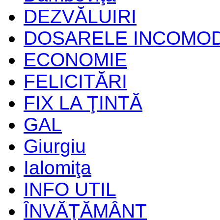
DEZVĂLUIRI
DOSARELE INCOMO
ECONOMIE
FELICITĂRI
FIX LA ŢINTĂ
GAL
Giurgiu
Ialomiţa
INFO UTIL
ÎNVĂŢĂMÂNT