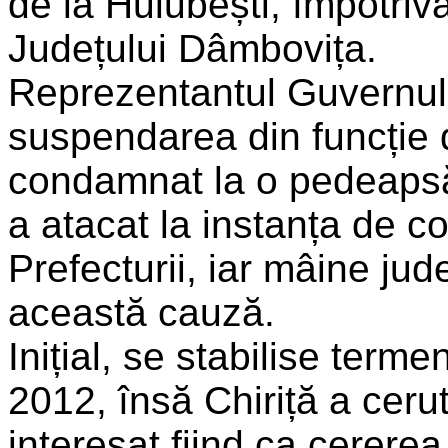
de la Hulubești, împotriva 
Județului Dâmbovița.
Reprezentantul Guvernului
suspendarea din funcție d
condamnat la o pedeapsă p
a atacat la instanța de c
Prefecturii, iar mâine jud
această cauză.
Inițial, se stabilise term
2012, însă Chiriță a cer
interesat fiind ca cerere